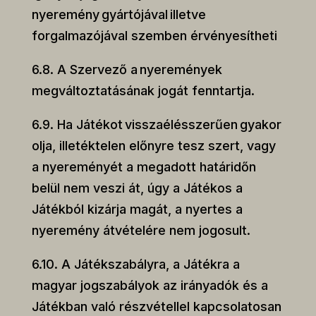
nyeremény gyártójával illetve
forgalmazójával szemben érvényesítheti
6.8. A Szervező a nyeremények
megváltoztatásának jogát fenntartja.
6.9. Ha Játékot visszaélésszerűen gyakor
olja, illetéktelen előnyre tesz szert, vagy
a nyereményét a megadott határidőn
belül nem veszi át, úgy a Játékos a
Játékból kizárja magát, a nyertes a
nyeremény átvételére nem jogosult.
6.10. A Játékszabályra, a Játékra a
magyar jogszabályok az irányadók és a
Játékban való részvétellel kapcsolatosan