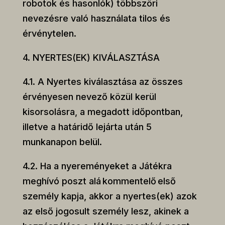
robotok és hasonlók) többszöri
nevezésre való használata tilos és
érvénytelen.
4. NYERTES(EK) KIVÁLASZTÁSA
4.1. A Nyertes kiválasztása az összes
érvényesen nevező közül kerül
kisorsolásra, a megadott időpontban,
illetve a határidő lejárta után 5
munkanapon belül.
4.2. Ha a nyereményeket a Játékra
meghívó poszt alá kommentelő első
személy kapja, akkor a nyertes(ek) azok
az első jogosult személy lesz, akinek a