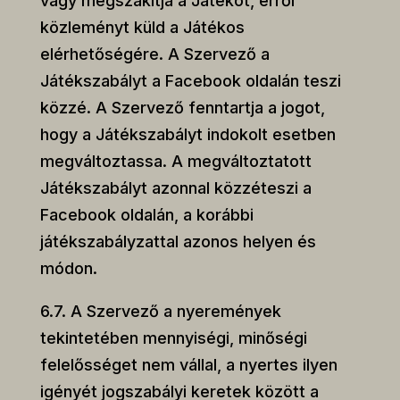
vagy megszakítja a Játékot, erről
közleményt küld a Játékos
elérhetőségére. A Szervező a
Játékszabályt a Facebook oldalán teszi
közzé. A Szervező fenntartja a jogot,
hogy a Játékszabályt indokolt esetben
megváltoztassa. A megváltoztatott
Játékszabályt azonnal közzéteszi a
Facebook oldalán, a korábbi
játékszabályzattal azonos helyen és
módon.
6.7. A Szervező a nyeremények
tekintetében mennyiségi, minőségi
felelősséget nem vállal, a nyertes ilyen
igényét jogszabályi keretek között a