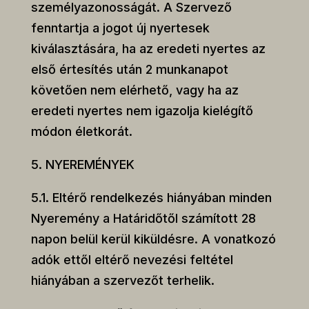
személyazonosságát. A Szervező
fenntartja a jogot új nyertesek
kiválasztására, ha az eredeti nyertes az
első értesítés után 2 munkanapot
követően nem elérhető, vagy ha az
eredeti nyertes nem igazolja kielégítő
módon életkorát.
5. NYEREMÉNYEK
5.1. Eltérő rendelkezés hiányában minden
Nyeremény a Határidőtől számított 28
napon belül kerül kiküldésre. A vonatkozó
adók ettől eltérő nevezési feltétel
hiányában a szervezőt terhelik.