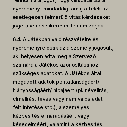
fenntartja a jogot, hogy visszatartsa a
nyereményt mindaddig, amíg a felek az
esetlegesen felmerülő vitás kérdéseket
jogerősen és sikeresen le nem zárják.
6.4. A Játékban való részvételre és
nyereményre csak az a személy jogosult,
aki helyesen adta meg a Szervező
számára a Játékos azonosításához
szükséges adatokat. A Játékos által
megadott adatok pontatlanságáért/
hiányosságáért/ hibájáért (pl. névelírás,
címelírás, téves vagy nem valós adat
feltüntetése stb.), a személyes
kézbesítés elmaradásáért vagy
késedelméért, valamint a kézbesítés