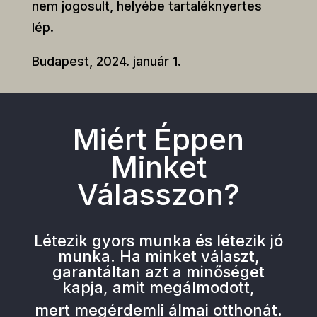
nem jogosult, helyébe tartaléknyertes
lép.
Budapest, 2024. január 1.
Miért Éppen
Minket
Válasszon?
Létezik gyors munka és létezik jó
munka. Ha minket választ,
garantáltan azt a minőséget
kapja, amit megálmodott,
mert megérdemli álmai otthonát.