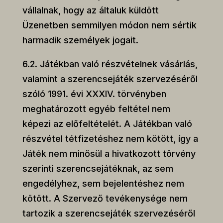
vállalnak, hogy az általuk küldött
Üzenetben semmilyen módon nem sértik
harmadik személyek jogait.
6.2. Játékban való részvételnek vásárlás,
valamint a szerencsejáték szervezéséről
szóló 1991. évi XXXIV. törvényben
meghatározott egyéb feltétel nem
képezi az előfeltételét. A Játékban való
részvétel tétfizetéshez nem kötött, így a
Játék nem minősül a hivatkozott törvény
szerinti szerencsejátéknak, az sem
engedélyhez, sem bejelentéshez nem
kötött. A Szervező tevékenysége nem
tartozik a szerencsejáték szervezéséről