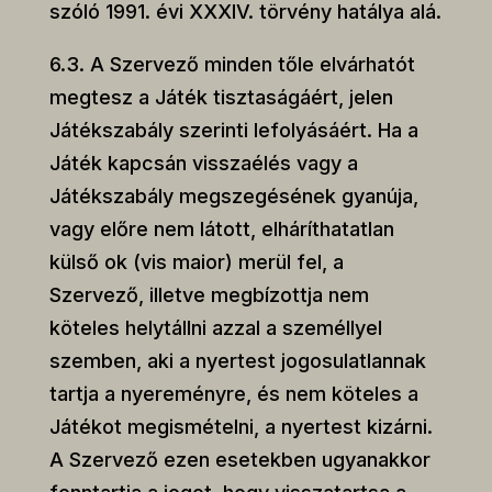
szóló 1991. évi XXXIV. törvény hatálya alá.
6.3. A Szervező minden tőle elvárhatót
megtesz a Játék tisztaságáért, jelen
Játékszabály szerinti lefolyásáért. Ha a
Játék kapcsán visszaélés vagy a
Játékszabály megszegésének gyanúja,
vagy előre nem látott, elháríthatatlan
külső ok (vis maior) merül fel, a
Szervező, illetve megbízottja nem
köteles helytállni azzal a személlyel
szemben, aki a nyertest jogosulatlannak
tartja a nyereményre, és nem köteles a
Játékot megismételni, a nyertest kizárni.
A Szervező ezen esetekben ugyanakkor