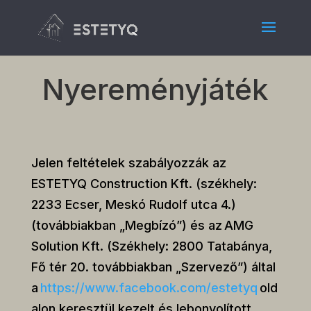
Nyereményjáték
Jelen feltételek szabályozzák az
ESTETYQ Construction Kft. (székhely:
2233 Ecser, Meskó Rudolf utca 4.)
(továbbiakban „Megbízó”) és az AMG
Solution Kft. (Székhely: 2800 Tatabánya,
Fő tér 20. továbbiakban „Szervező”) által
a
https://www.facebook.com/estetyq
old
alon keresztül kezelt és lebonyolított